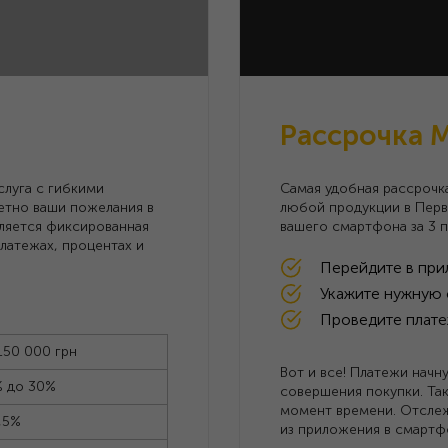
Рассрочка 
слуга с гибкими
Самая удобная рассрочка
етно ваши пожелания в
любой продукции в Пер
мляется фиксированная
вашего смартфона за 3 п
латежах, процентах и
Перейдите в при
Укажите нужную 
Проведите плате
150 000 грн
Вот и все! Платежи начн
% до 30%
совершения покупки. Та
момент времени. Отслеж
,5%
из приложения в смартф