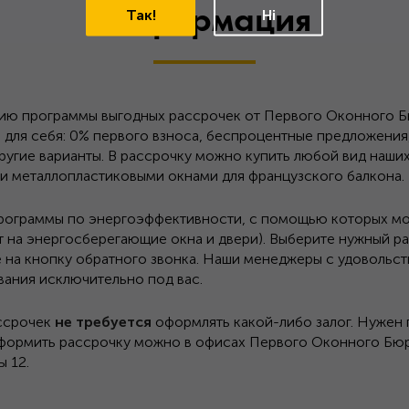
Информация
Так!
Ні
ию программы выгодных рассрочек от Первого Оконного Б
о для себя: 0% первого взноса, беспроцентные предложени
угие варианты. В рассрочку можно купить любой вид наших 
и металлопластиковыми окнами для французского балкона.
рограммы по энергоэффективности, с помощью которых мо
т на энергосберегающие окна и двери). Выберите нужный ра
 на кнопку обратного звонка. Наши менеджеры с удовольс
ания исключительно под вас.
ссрочек
не требуется
оформлять какой-либо залог. Нужен
формить рассрочку можно в офисах Первого Оконного Бюро
ы 12.