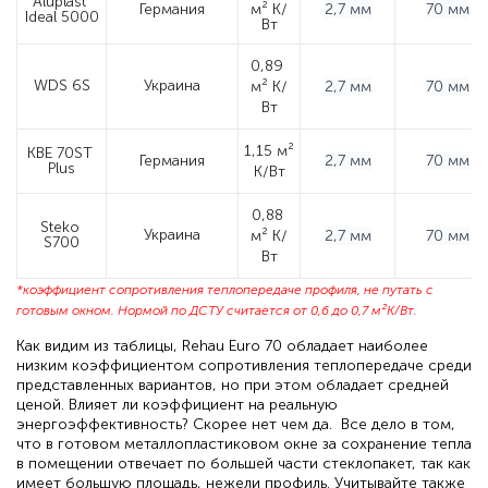
Aluplast 
Германия
м² К/
2,7 мм
70 мм
Ideal 5000
Вт
0,89 
WDS 6S
Украина
м² К/
2,7 мм
70 мм
Вт
1,15 м² 
KBE 70ST 
Германия
2,7 мм
70 мм
Plus
К/Вт
0,88 
Steko 
Украина
м² К/
2,7 мм
70 мм
S700
Вт
*коэффициент сопротивления теплопередаче профиля, не путать с
готовым окном. Нормой по ДСТУ считается от 0,6 до 0,7 м²K/Вт.
Как видим из таблицы, Rehau Euro 70 обладает наиболее
низким коэффициентом сопротивления теплопередаче среди
представленных вариантов, но при этом обладает средней
ценой. Влияет ли коэффициент на реальную
энергоэффективность? Скорее нет чем да. Все дело в том,
что в готовом металлопластиковом окне за сохранение тепла
в помещении отвечает по большей части стеклопакет, так как
имеет большую площадь, нежели профиль. Учитывайте также