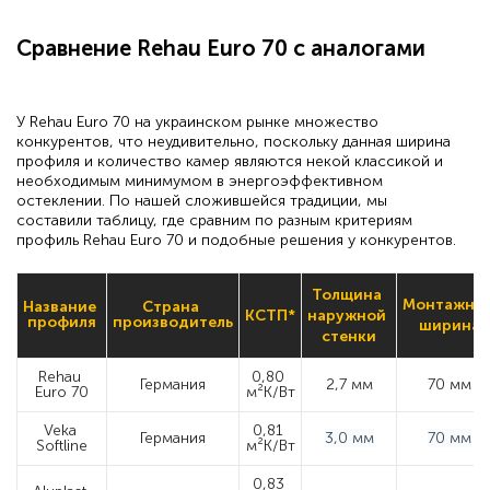
Сравнение Rehau Euro 70 с аналогами
У Rehau Euro 70 на украинском рынке множество
конкурентов, что неудивительно, поскольку данная ширина
профиля и количество камер являются некой классикой и
необходимым минимумом в энергоэффективном
остеклении. По нашей сложившейся традиции, мы
составили таблицу, где сравним по разным критериям
профиль Rehau Euro 70 и подобные решения у конкурентов.
Толщина 
Монтажная
Название 
Страна 
КСТП*
наружной 
профиля
производитель
ширина
стенки
Rehau 
0,80 
Германия
2,7 мм
70 мм
Euro 70
м²K/Вт
Veka 
0,81 
Германия
3,0 мм
70 мм
Softline
м²К/Вт
0,83 