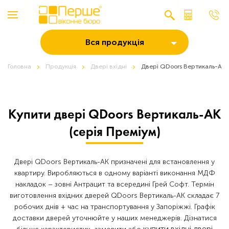
Вся продукція
Головна
Продукція
Двері вхідні
Двері QDoors Вертикаль-АК (
Купити двері QDoors Вертикаль-АК
(серія Преміум)
Двері QDoors Вертикаль-АК призначені для встановлення у
квартиру. Виробляються в одному варіанті виконання МДФ
накладок – зовні Антрацит та всередині Грей Софт. Термін
виготовлення вхідних дверей QDoors Вертикаль-АК складає 7
робочих днів + час на транспортування у Запоріжжі. Графік
доставки дверей уточнюйте у наших менеджерів. Дізнатися
купити вхідні двері